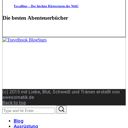
Excalibur – Der höchste Kletterturm der Welt!
Die besten Abenteuerbücher
(c) 2015 mit Liebe, Blut, Schweiß und Tränen erstellt von
awesomatik.de
Back to top
Search
Search
for:
Blog
Ausrüstung