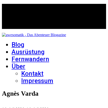
Blog
Ausrüstung
Fernwandern
Über
Kontakt
Impressum
Agnès Varda