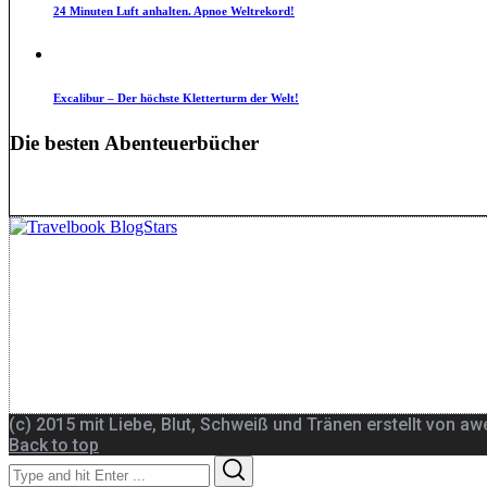
24 Minuten Luft anhalten. Apnoe Weltrekord!
Excalibur – Der höchste Kletterturm der Welt!
Die besten Abenteuerbücher
(c) 2015 mit Liebe, Blut, Schweiß und Tränen erstellt von a
Back to top
Search
Search
for: