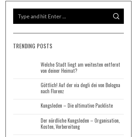
S
S
e
S
e
a
E
A
r
a
R
C
c
H
r
h
TRENDING POSTS
c
f
h
o
r
f
Welche Stadt liegt am weitesten entfernt
:
von deiner Heimat?
o
r
Göttlich! Auf der via degli dei von Bologna
:
nach Florenz
Kungsleden – Die ultimative Packliste
Der nördliche Kungsleden – Organisation,
Kosten, Vorbereitung