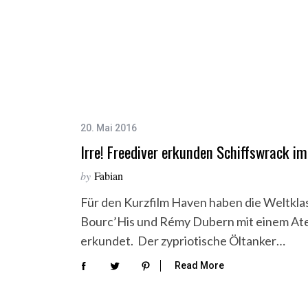
20. Mai 2016
Irre! Freediver erkunden Schiffswrack i
by
Fabian
Für den Kurzfilm Haven haben die Weltkla
Bourc’His und Rémy Dubern mit einem Ate
erkundet. Der zypriotische Öltanker…
S
Read More
e
a
r