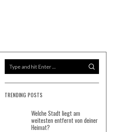
S
S
e
E
A
a
R
C
H
r
TRENDING POSTS
c
h
Welche Stadt liegt am
f
weitesten entfernt von deiner
o
Heimat?
r