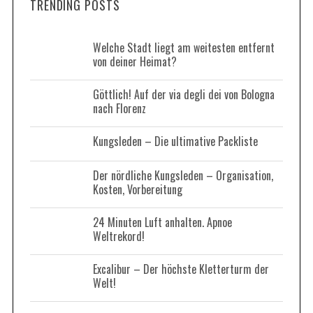
TRENDING POSTS
a
c
r
h
c
f
Welche Stadt liegt am weitesten entfernt
h
von deiner Heimat?
o
f
o
r
Göttlich! Auf der via degli dei von Bologna
r
:
nach Florenz
:
Kungsleden – Die ultimative Packliste
Der nördliche Kungsleden – Organisation,
Kosten, Vorbereitung
24 Minuten Luft anhalten. Apnoe
Weltrekord!
Excalibur – Der höchste Kletterturm der
Welt!