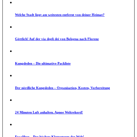
Welche Stadt liegt am weitesten entfernt von deiner Heimat?
Göttlich! Auf der via degli dei von Bologna nach Florenz
Kungsleden – Die ultimative Packliste
Der nördliche Kungsleden – Organisation, Kosten, Vorbereitung
24 Minuten Luft anhalten. Apnoe Weltrekord!
Excalibur – Der höchste Kletterturm der Welt!