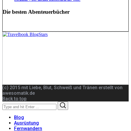
Die besten Abenteuerbücher
(c) 2015 mit Liebe, Blut, Schweiß und Tränen erstellt von
awesomatik.de
Back to top
Search
Search
for:
Blog
Ausrüstung
Fernwandern