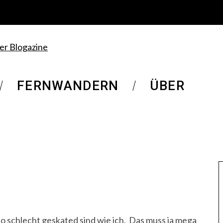
FERNWANDERN
ÜBER
so schlecht geskated sind wie ich. Das muss ja mega