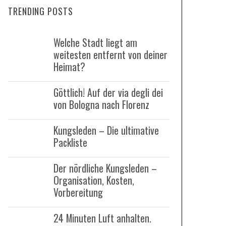
TRENDING POSTS
c
h
Welche Stadt liegt am
f
weitesten entfernt von deiner
o
Heimat?
r
:
Göttlich! Auf der via degli dei
von Bologna nach Florenz
Kungsleden – Die ultimative
Packliste
Der nördliche Kungsleden –
Organisation, Kosten,
Vorbereitung
24 Minuten Luft anhalten.