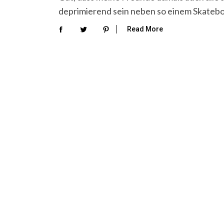
deprimierend sein neben so einem Skate
Read More
S
e
a
r
c
h
f
o
r
: