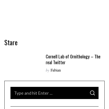
Stare
Cornell Lab of Ornithology – The
real Twitter
by
Fabian
S
S
e
E
A
S
a
R
C
e
H