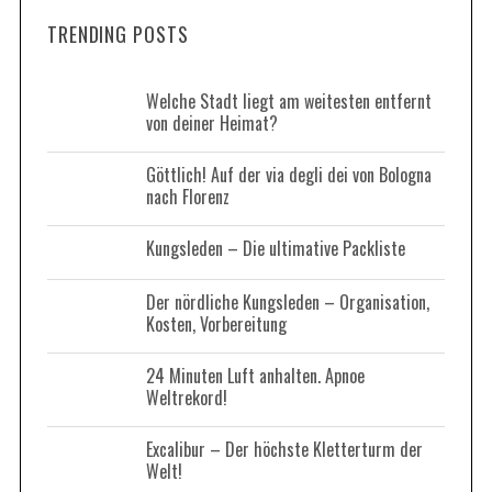
r
a
TRENDING POSTS
c
r
h
c
h
f
Welche Stadt liegt am weitesten entfernt
f
von deiner Heimat?
o
o
r
r
Göttlich! Auf der via degli dei von Bologna
:
:
nach Florenz
Kungsleden – Die ultimative Packliste
Der nördliche Kungsleden – Organisation,
Kosten, Vorbereitung
24 Minuten Luft anhalten. Apnoe
Weltrekord!
Excalibur – Der höchste Kletterturm der
Welt!