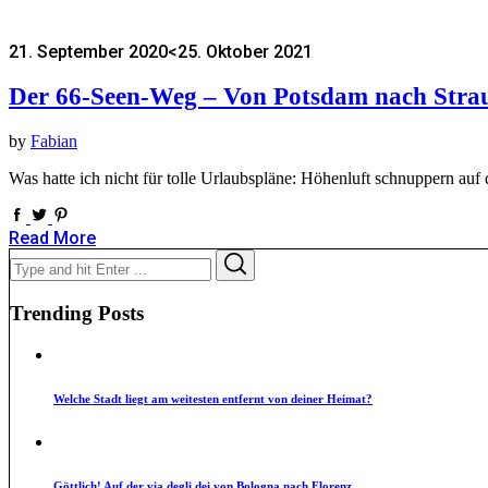
21. September 2020
<25. Oktober 2021
Der 66-Seen-Weg – Von Potsdam nach Stra
by
Fabian
Was hatte ich nicht für tolle Urlaubspläne: Höhenluft schnuppern a
Read More
Search
Search
for:
Trending Posts
Welche Stadt liegt am weitesten entfernt von deiner Heimat?
Göttlich! Auf der via degli dei von Bologna nach Florenz