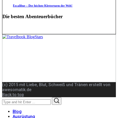
Excalibur – Der höchste Kletterturm der Welt!
Die besten Abenteuerbücher
(c) 2015 mit Liebe, Blut, Schweiß und Tränen erstellt von
awesomatik.de
Back to top
Search
Search
for:
Blog
Ausrüstung