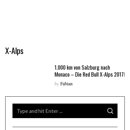
X-Alps
1.000 km von Salzburg nach
Monaco – Die Red Bull X-Alps 2017!
by
Fabian
S
S
e
E
A
S
a
R
C
e
H