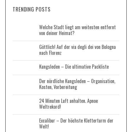
r
a
TRENDING POSTS
c
r
h
c
h
f
Welche Stadt liegt am weitesten entfernt
f
von deiner Heimat?
o
o
r
r
Göttlich! Auf der via degli dei von Bologna
:
:
nach Florenz
Kungsleden – Die ultimative Packliste
Der nördliche Kungsleden – Organisation,
Kosten, Vorbereitung
24 Minuten Luft anhalten. Apnoe
Weltrekord!
Excalibur – Der höchste Kletterturm der
Welt!