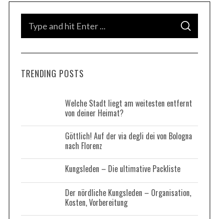
S
S
e
S
e
a
E
A
r
a
R
C
c
H
r
h
TRENDING POSTS
c
f
h
o
r
f
Welche Stadt liegt am weitesten entfernt
:
von deiner Heimat?
o
r
Göttlich! Auf der via degli dei von Bologna
:
nach Florenz
Kungsleden – Die ultimative Packliste
Der nördliche Kungsleden – Organisation,
Kosten, Vorbereitung