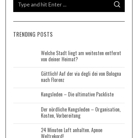
S
S
e
E
A
a
R
C
H
r
TRENDING POSTS
c
h
f
Welche Stadt liegt am weitesten entfernt
von deiner Heimat?
o
r
Göttlich! Auf der via degli dei von Bologna
:
nach Florenz
Kungsleden – Die ultimative Packliste
Der nördliche Kungsleden – Organisation,
Kosten, Vorbereitung
24 Minuten Luft anhalten. Apnoe
Weltrekord!