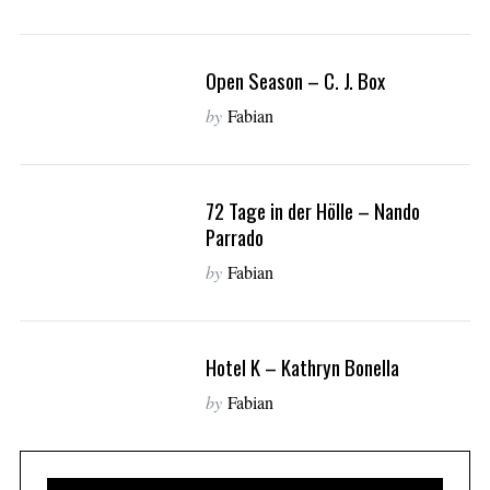
r
c
h
Open Season – C. J. Box
f
o
by
Fabian
r
:
72 Tage in der Hölle – Nando
Parrado
by
Fabian
Hotel K – Kathryn Bonella
by
Fabian