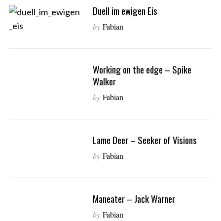
Duell im ewigen Eis
by
Fabian
Working on the edge – Spike
Walker
by
Fabian
Lame Deer – Seeker of Visions
by
Fabian
S
Maneater – Jack Warner
e
a
by
Fabian