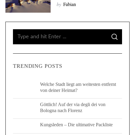
by
Fabian
S
S
e
E
A
R
a
C
H
r
TRENDING POSTS
c
h
S
e
f
Welche Stadt liegt am weitesten entfernt
von deiner Heimat?
a
o
r
r
c
Göttlich! Auf der via degli dei von
:
Bologna nach Florenz
h
f
o
Kungsleden – Die ultimative Packliste
r