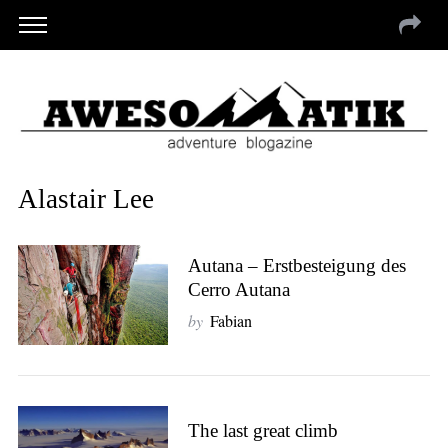
Alastair Lee
Autana – Erstbesteigung des
Cerro Autana
by
Fabian
The last great climb