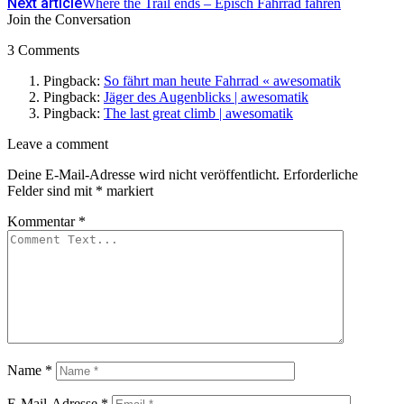
Next article
Where the Trail ends – Episch Fahrrad fahren
Join the Conversation
3 Comments
Pingback:
So fährt man heute Fahrrad « awesomatik
Pingback:
Jäger des Augenblicks | awesomatik
Pingback:
The last great climb | awesomatik
Leave
Leave a comment
a
Deine E-Mail-Adresse wird nicht veröffentlicht.
Erforderliche
comment
Felder sind mit
*
markiert
Kommentar
*
Name
*
E-Mail-Adresse
*