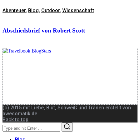
Abenteuer
,
Blog
,
Outdoor
,
Wissenschaft
Abschiedsbrief von Robert Scott
(c) 2015 mit Liebe, Blut, Schweiß und Tränen erstellt von
awesomatik.de
Back to top
Search
Search
for:
Blog