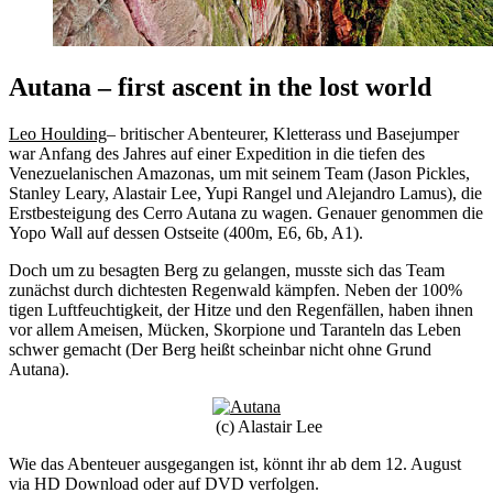
Autana – first ascent in the lost world
Leo Houlding
– britischer Abenteurer, Kletterass und Basejumper
war Anfang des Jahres auf einer Expedition in die tiefen des
Venezuelanischen Amazonas, um mit seinem Team (Jason Pickles,
Stanley Leary, Alastair Lee, Yupi Rangel und Alejandro Lamus), die
Erstbesteigung des Cerro Autana zu wagen. Genauer genommen die
Yopo Wall auf dessen Ostseite (400m, E6, 6b, A1).
Doch um zu besagten Berg zu gelangen, musste sich das Team
zunächst durch dichtesten Regenwald kämpfen. Neben der 100%
tigen Luftfeuchtigkeit, der Hitze und den Regenfällen, haben ihnen
vor allem Ameisen, Mücken, Skorpione und Taranteln das Leben
schwer gemacht (Der Berg heißt scheinbar nicht ohne Grund
Autana).
(c) Alastair Lee
Wie das Abenteuer ausgegangen ist, könnt ihr ab dem 12. August
via HD Download oder auf DVD verfolgen.