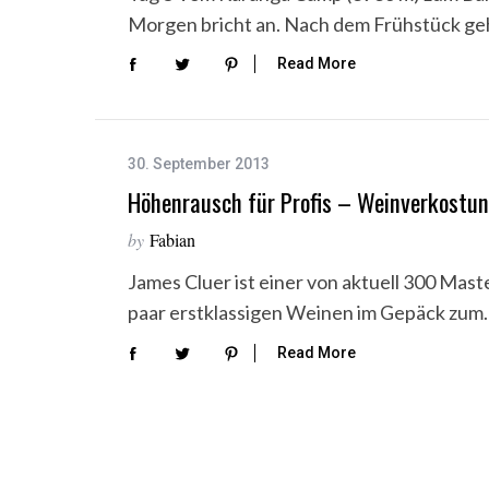
Morgen bricht an. Nach dem Frühstück ge
Read More
30. September 2013
Höhenrausch für Profis – Weinverkostu
by
Fabian
S
James Cluer ist einer von aktuell 300 Master
e
paar erstklassigen Weinen im Gepäck zum
a
r
Read More
c
h
f
o
r
: