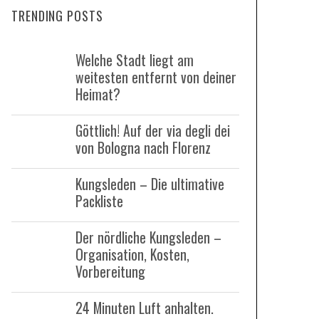
TRENDING POSTS
c
h
Welche Stadt liegt am
f
weitesten entfernt von deiner
o
Heimat?
r
:
Göttlich! Auf der via degli dei
von Bologna nach Florenz
Kungsleden – Die ultimative
Packliste
Der nördliche Kungsleden –
Organisation, Kosten,
Vorbereitung
24 Minuten Luft anhalten.