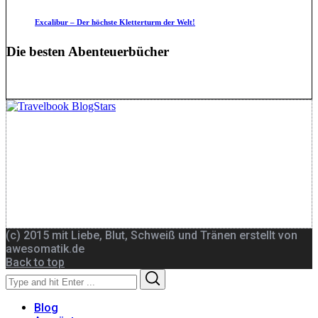
Excalibur – Der höchste Kletterturm der Welt!
Die besten Abenteuerbücher
(c) 2015 mit Liebe, Blut, Schweiß und Tränen erstellt von
awesomatik.de
Back to top
Search
Search
for:
Blog