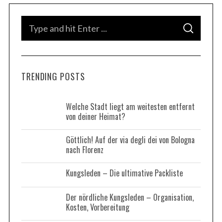
S
S
e
E
A
a
R
C
H
r
TRENDING POSTS
c
h
f
Welche Stadt liegt am weitesten entfernt
von deiner Heimat?
o
r
Göttlich! Auf der via degli dei von Bologna
S
:
nach Florenz
e
a
Kungsleden – Die ultimative Packliste
r
c
Der nördliche Kungsleden – Organisation,
h
Kosten, Vorbereitung
f
o