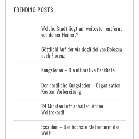
r
a
TRENDING POSTS
c
r
h
c
h
f
Welche Stadt liegt am weitesten entfernt
f
von deiner Heimat?
o
o
r
r
Göttlich! Auf der via degli dei von Bologna
:
:
nach Florenz
Kungsleden – Die ultimative Packliste
Der nördliche Kungsleden – Organisation,
Kosten, Vorbereitung
24 Minuten Luft anhalten. Apnoe
Weltrekord!
Excalibur – Der höchste Kletterturm der
Welt!