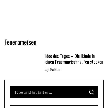
Feuerameisen
Idee des Tages – Die Hände in
einen Feuerameisenhaufen stecken
by
Fabian
S
S
e
E
A
S
a
R
C
e
H