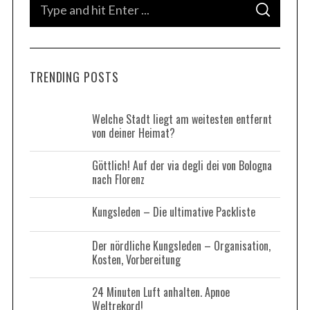
S
S
S
e
e
E
A
a
a
R
C
r
H
r
c
TRENDING POSTS
c
h
h
f
o
f
Welche Stadt liegt am weitesten entfernt
r
von deiner Heimat?
o
:
r
Göttlich! Auf der via degli dei von Bologna
:
nach Florenz
Kungsleden – Die ultimative Packliste
Der nördliche Kungsleden – Organisation,
Kosten, Vorbereitung
24 Minuten Luft anhalten. Apnoe
Weltrekord!