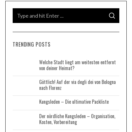
S
S
e
S
e
a
E
A
r
a
R
C
c
H
r
h
TRENDING POSTS
c
f
h
o
r
f
Welche Stadt liegt am weitesten entfernt
:
von deiner Heimat?
o
r
Göttlich! Auf der via degli dei von Bologna
:
nach Florenz
Kungsleden – Die ultimative Packliste
Der nördliche Kungsleden – Organisation,
Kosten, Vorbereitung