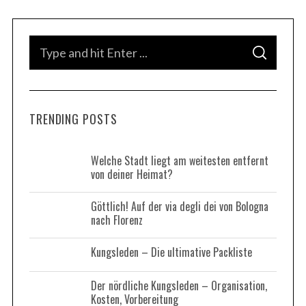
S
e
S
a
S
e
E
r
A
a
R
c
C
H
h
r
f
TRENDING POSTS
c
o
h
r
f
Welche Stadt liegt am weitesten entfernt
:
von deiner Heimat?
o
r
Göttlich! Auf der via degli dei von Bologna
:
nach Florenz
Kungsleden – Die ultimative Packliste
Der nördliche Kungsleden – Organisation,
Kosten, Vorbereitung