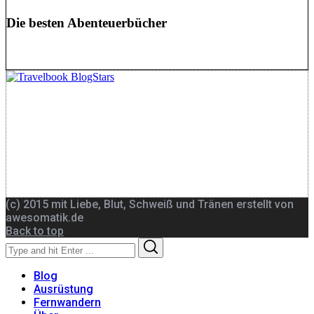
Die besten Abenteuerbücher
(c) 2015 mit Liebe, Blut, Schweiß und Tränen erstellt von
awesomatik.de
Back to top
Search
Search
for:
Blog
Ausrüstung
Fernwandern