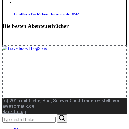
Excalibur – Der höchste Kletterturm der Welt!
Die besten Abenteuerbücher
(c) 2015 mit Liebe, Blut, Schweiß und Tränen erstellt von
awesomatik.de
Back to top
Search
Search
for: