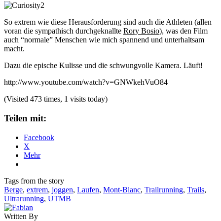
So extrem wie diese Herausforderung sind auch die Athleten (allen
voran die sympathisch durchgeknallte
Rory Bosio
), was den Film
auch “normale” Menschen wie mich spannend und unterhaltsam
macht.
Dazu die epische Kulisse und die schwungvolle Kamera. Läuft!
http://www.youtube.com/watch?v=GNWkehVuO84
(Visited 473 times, 1 visits today)
Teilen mit:
Facebook
X
Mehr
Tags from the story
Berge
,
extrem
,
joggen
,
Laufen
,
Mont-Blanc
,
Trailrunning
,
Trails
,
Ultrarunning
,
UTMB
Written By