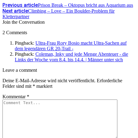
Previous article
Prison Break – Oktopus bricht aus Aquarium aus
Next article
Climbing – Love – Ein Boulder-Problem für
Kletterpartner
Join the Conversation
2 Comments
Pingback:
Ultra-Frau Rory Bosio macht Ultra-Sachen auf
dem legendären GR 20-Trail -
Pingback:
Coleman, Inky und jede Menge Abenteuer - die
Links der Woche vom 8.4. bis 14.4. | Männer unter sich
Leave
Leave a comment
a
Deine E-Mail-Adresse wird nicht veröffentlicht.
Erforderliche
comment
Felder sind mit
*
markiert
Kommentar
*