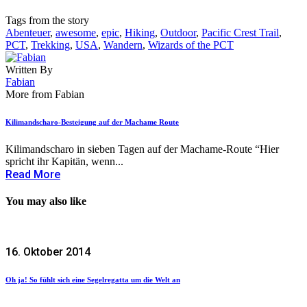
Tags from the story
Abenteuer
,
awesome
,
epic
,
Hiking
,
Outdoor
,
Pacific Crest Trail
,
PCT
,
Trekking
,
USA
,
Wandern
,
Wizards of the PCT
Written By
Fabian
More from Fabian
Kilimandscharo-Besteigung auf der Machame Route
Kilimandscharo in sieben Tagen auf der Machame-Route “Hier
spricht ihr Kapitän, wenn...
Read More
You may also like
16. Oktober 2014
Oh ja! So fühlt sich eine Segelregatta um die Welt an