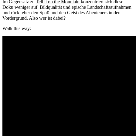
Im Gegensatz zu
Tell it on the Mountain
konzentriert sich diese
Doku weniger auf Bildqualität und epische Landschaftsaufnahmen
und rückt eher den Spaß und den Geist des Abenteuers in den
Vordergrund. Also wer ist dabei?
Walk this way: