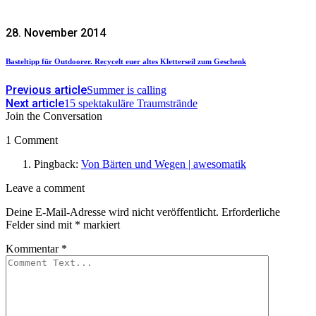
28. November 2014
Basteltipp für Outdoorer. Recycelt euer altes Kletterseil zum Geschenk
Previous article
Summer is calling
Next article
15 spektakuläre Traumstrände
Join the Conversation
1 Comment
Pingback:
Von Bärten und Wegen | awesomatik
Leave
Leave a comment
a
Deine E-Mail-Adresse wird nicht veröffentlicht.
Erforderliche
comment
Felder sind mit
*
markiert
Kommentar
*