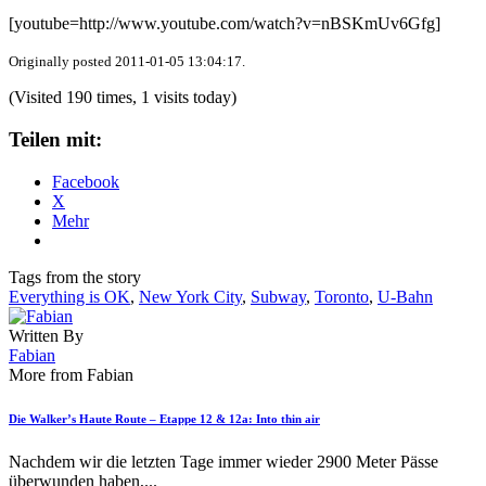
[youtube=http://www.youtube.com/watch?v=nBSKmUv6Gfg]
Originally posted 2011-01-05 13:04:17.
(Visited 190 times, 1 visits today)
Teilen mit:
Facebook
X
Mehr
Tags from the story
Everything is OK
,
New York City
,
Subway
,
Toronto
,
U-Bahn
Written By
Fabian
More from Fabian
Die Walker’s Haute Route – Etappe 12 & 12a: Into thin air
Nachdem wir die letzten Tage immer wieder 2900 Meter Pässe
überwunden haben,...