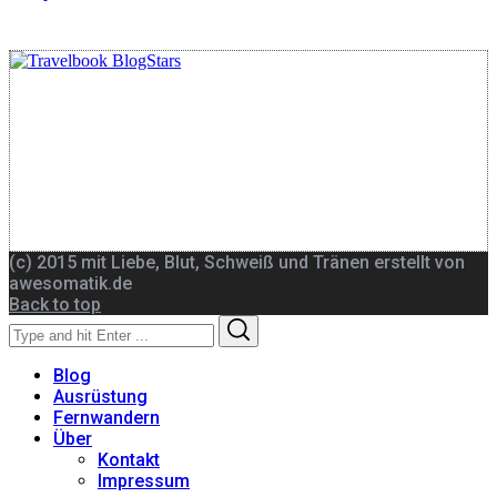
(c) 2015 mit Liebe, Blut, Schweiß und Tränen erstellt von
awesomatik.de
Back to top
Search
Search
for:
Blog
Ausrüstung
Fernwandern
Über
Kontakt
Impressum