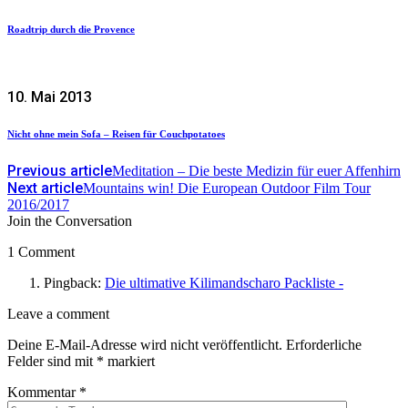
Roadtrip durch die Provence
10. Mai 2013
Nicht ohne mein Sofa – Reisen für Couchpotatoes
Previous article
Meditation – Die beste Medizin für euer Affenhirn
Next article
Mountains win! Die European Outdoor Film Tour
2016/2017
Join the Conversation
1 Comment
Pingback:
Die ultimative Kilimandscharo Packliste -
Leave
Leave a comment
a
Deine E-Mail-Adresse wird nicht veröffentlicht.
Erforderliche
comment
Felder sind mit
*
markiert
Kommentar
*