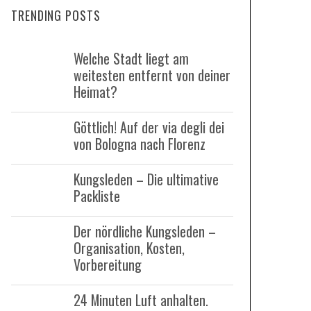
TRENDING POSTS
c
h
Welche Stadt liegt am
f
weitesten entfernt von deiner
o
Heimat?
r
:
Göttlich! Auf der via degli dei
von Bologna nach Florenz
Kungsleden – Die ultimative
Packliste
Der nördliche Kungsleden –
Organisation, Kosten,
Vorbereitung
24 Minuten Luft anhalten.