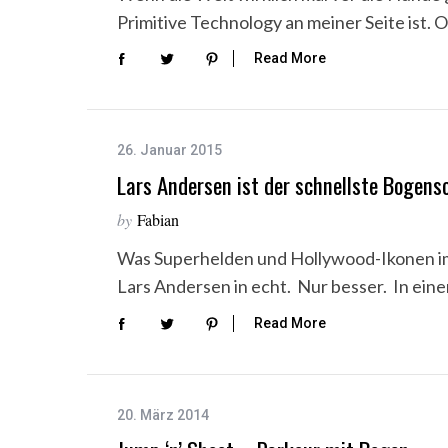
Primitive Technology an meiner Seite ist.
Read More
26. Januar 2015
Lars Andersen ist der schnellste Bogens
by
Fabian
S
Was Superhelden und Hollywood-Ikonen im 
e
Lars Andersen in echt. Nur besser. In ei
a
r
Read More
c
h
f
o
20. März 2014
r
: