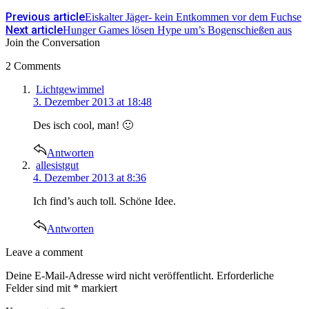
Previous article
Eiskalter Jäger- kein Entkommen vor dem Fuchse
Next article
Hunger Games lösen Hype um’s Bogenschießen aus
Join the Conversation
2 Comments
says:
Lichtgewimmel
3. Dezember 2013 at 18:48
Des isch cool, man! 🙂
Antworten
says:
allesistgut
4. Dezember 2013 at 8:36
Ich find’s auch toll. Schöne Idee.
Antworten
Leave
Leave a comment
a
Deine E-Mail-Adresse wird nicht veröffentlicht.
Erforderliche
comment
Felder sind mit
*
markiert