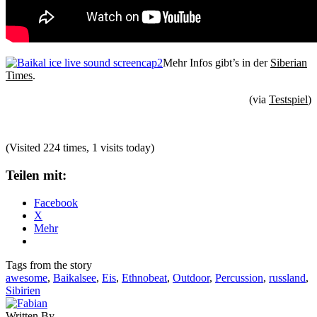
Mehr Infos gibt’s in der
Siberian
Times
.
(via
Testspiel
)
(Visited 224 times, 1 visits today)
Teilen mit:
Facebook
X
Mehr
Tags from the story
awesome
,
Baikalsee
,
Eis
,
Ethnobeat
,
Outdoor
,
Percussion
,
russland
,
Sibirien
Written By