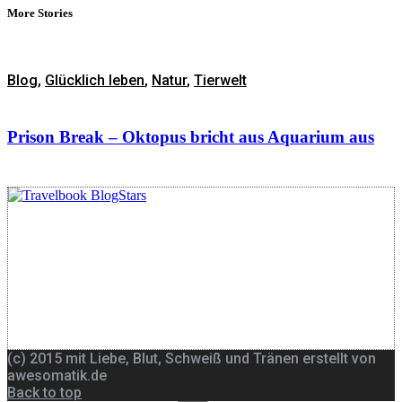
More Stories
Blog
,
Glücklich leben
,
Natur
,
Tierwelt
Prison Break – Oktopus bricht aus Aquarium aus
(c) 2015 mit Liebe, Blut, Schweiß und Tränen erstellt von
awesomatik.de
Back to top