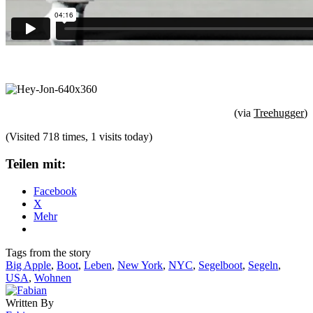
(via
Treehugger
)
(Visited 718 times, 1 visits today)
Teilen mit:
Facebook
X
Mehr
Tags from the story
Big Apple
,
Boot
,
Leben
,
New York
,
NYC
,
Segelboot
,
Segeln
,
USA
,
Wohnen
Written By