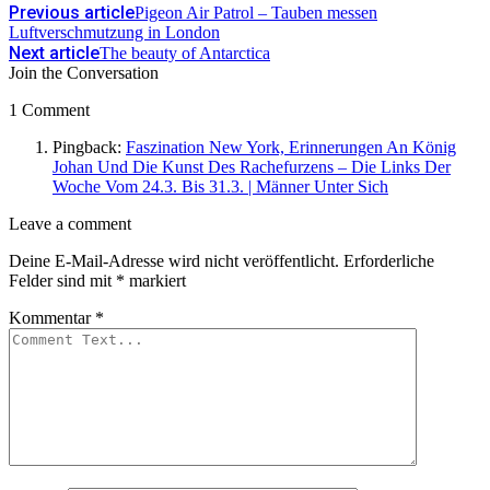
Previous article
Pigeon Air Patrol – Tauben messen
Luftverschmutzung in London
Next article
The beauty of Antarctica
Join the Conversation
1 Comment
Pingback:
Faszination New York, Erinnerungen An König
Johan Und Die Kunst Des Rachefurzens – Die Links Der
Woche Vom 24.3. Bis 31.3. | Männer Unter Sich
Leave
Leave a comment
a
Deine E-Mail-Adresse wird nicht veröffentlicht.
Erforderliche
comment
Felder sind mit
*
markiert
Kommentar
*