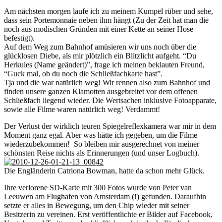
Am nächsten morgen laufe ich zu meinem Kumpel rüber und sehe,
dass sein Portemonnaie neben ihm hängt (Zu der Zeit hat man die
noch aus modischen Gründen mit einer Kette an seiner Hose
befestigt).
Auf dem Weg zum Bahnhof amüsieren wir uns noch über die
glücklosen Diebe, als mir plötzlich ein Blitzlicht aufgeht. “Du
Herkules (Name geändert)”, frage ich meinen beklauten Freund,
“Guck mal, ob du noch die Schließfachkarte hast”.
Tja und die war natürlich weg! Wir rennen also zum Bahnhof und
finden unsere ganzen Klamotten ausgebreitet vor dem offenen
Schließfach liegend wieder. Die Wertsachen inklusive Fotoapparate,
sowie alle Filme waren natürlich weg! Verdammt!
Der Verlust der wirklich teuren Spiegelreflexkamera war mir in dem
Moment ganz egal. Aber was hätte ich gegeben, um die Filme
wiederzubekommen! So bleiben mir ausgerechnet von meiner
schönsten Reise nichts als Erinnerungen (und unser Logbuch).
Die Engländerin Catriona Bowman, hatte da schon mehr Glück.
Ihre verlorene SD-Karte mit 300 Fotos wurde von Peter van
Leeuwen am Flughafen von Amsterdam (!) gefunden. Daraufhin
setzte er alles in Bewegung, um den Chip wieder mit seiner
Besitzerin zu vereinen. Erst veröffentlichte er Bilder auf Facebook,