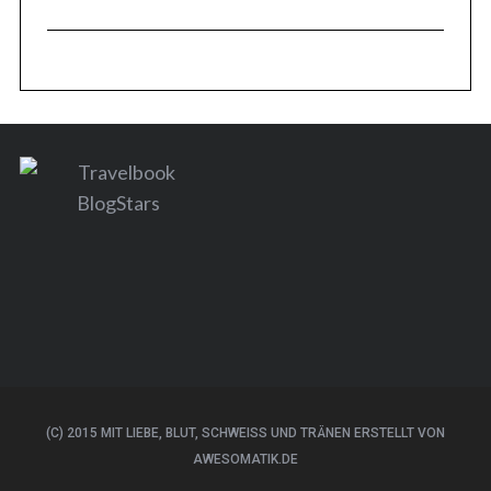
(C) 2015 MIT LIEBE, BLUT, SCHWEISS UND TRÄNEN ERSTELLT VON A
WESOMATIK.DE