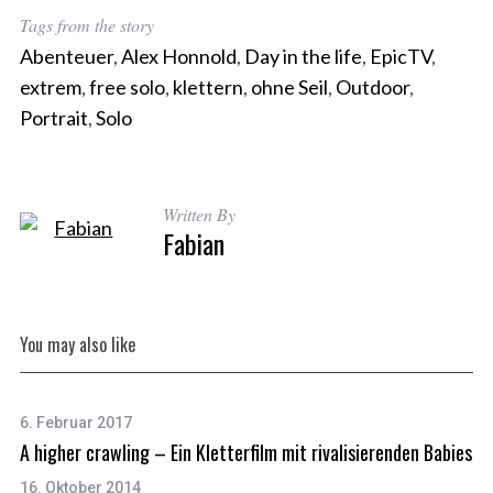
Tags from the story
Abenteuer
,
Alex Honnold
,
Day in the life
,
EpicTV
,
extrem
,
free solo
,
klettern
,
ohne Seil
,
Outdoor
,
Portrait
,
Solo
Written By
Fabian
You may also like
6. Februar 2017
A higher crawling – Ein Kletterfilm mit rivalisierenden Babies
16. Oktober 2014