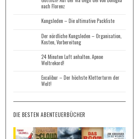
Göttlich! Auf der via degli dei von Bologna
:
nach Florenz
Kungsleden – Die ultimative Packliste
Der nördliche Kungsleden – Organisation,
Kosten, Vorbereitung
24 Minuten Luft anhalten. Apnoe
Weltrekord!
Excalibur – Der höchste Kletterturm der
Welt!
DIE BESTEN ABENTEUERBÜCHER