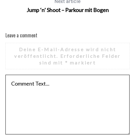
f
Next article
o
Jump ‘n’ Shoot – Parkour mit Bogen
r
:
Leave a comment
Deine E-Mail-Adresse wird nicht
veröffentlicht.
Erforderliche Felder
sind mit
*
markiert