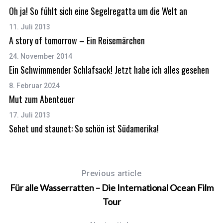
Oh ja! So fühlt sich eine Segelregatta um die Welt an
11. Juli 2013
A story of tomorrow – Ein Reisemärchen
24. November 2014
Ein Schwimmender Schlafsack! Jetzt habe ich alles gesehen
8. Februar 2024
Mut zum Abenteuer
17. Juli 2013
Sehet und staunet: So schön ist Südamerika!
S
e
Previous article
a
Für alle Wasserratten – Die International Ocean Film
r
Tour
c
h