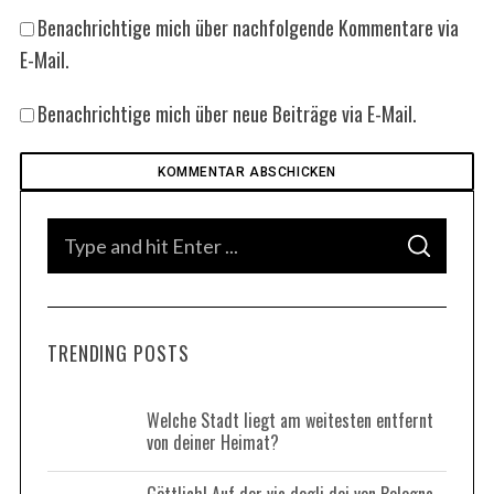
Benachrichtige mich über nachfolgende Kommentare via
E-Mail.
Benachrichtige mich über neue Beiträge via E-Mail.
S
S
e
E
A
a
R
C
H
r
TRENDING POSTS
c
h
f
Welche Stadt liegt am weitesten entfernt
von deiner Heimat?
o
r