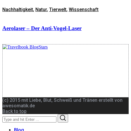
Nachhaltigkeit
,
Natur
,
Tierwelt
,
Wissenschaft
Aerolaser – Der Anti-Vogel-Laser
(c) 2015 mit Liebe, Blut, Schweiß und Tränen erstellt von
awesomatik.de
Back to top
Search
Search
for:
Blog