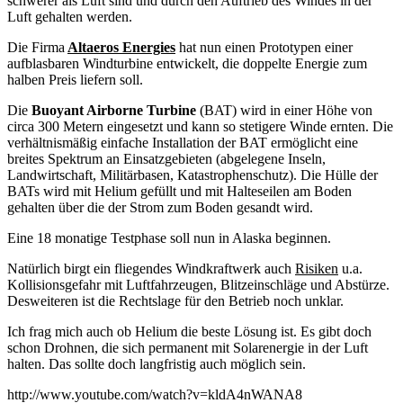
schwerer als Luft sind und durch den Auftrieb des Windes in der
Luft gehalten werden.
Die Firma
Altaeros Energies
hat nun einen Prototypen einer
aufblasbaren Windturbine entwickelt, die doppelte Energie zum
halben Preis liefern soll.
Die
Buoyant Airborne Turbine
(BAT) wird in einer Höhe von
circa 300 Metern eingesetzt und kann so stetigere Winde ernten. Die
verhältnismäßig einfache Installation der BAT ermöglicht eine
breites Spektrum an Einsatzgebieten (abgelegene Inseln,
Landwirtschaft, Militärbasen, Katastrophenschutz). Die Hülle der
BATs wird mit Helium gefüllt und mit Halteseilen am Boden
gehalten über die der Strom zum Boden gesandt wird.
Eine 18 monatige Testphase soll nun in Alaska beginnen.
Natürlich birgt ein fliegendes Windkraftwerk auch
Risiken
u.a.
Kollisionsgefahr mit Luftfahrzeugen, Blitzeinschläge und Abstürze.
Desweiteren ist die Rechtslage für den Betrieb noch unklar.
Ich frag mich auch ob Helium die beste Lösung ist. Es gibt doch
schon Drohnen, die sich permanent mit Solarenergie in der Luft
halten. Das sollte doch langfristig auch möglich sein.
http://www.youtube.com/watch?v=kldA4nWANA8