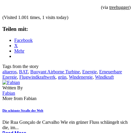
(via
treehugger
)
(Visited 1.001 times, 1 visits today)
Teilen mit:
Facebook
X
Mehr
Tags from the story
altaeros
,
BAT
,
Buoyant Airborne Turbine
,
Energie
,
Erneuerbare
Energie
,
Flugwindkraftwerk
,
grün
,
Windenergie
,
Windkraft
Written By
Fabian
More from Fabian
Die schönste Straße der Welt
Die Rua Gonçalo de Carvalho Wie ein grüner Fluss schlängelt sich
die, im...