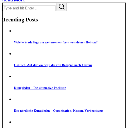
Search
Search
for:
Trending Posts
Welche Stadt liegt am weitesten entfernt von deiner Heimat?
Göttlich! Auf der via degli dei von Bologna nach Florenz
Kungsleden – Die ultimative Packliste
Der nördliche Kungsleden – Organisation, Kosten, Vorbereitung