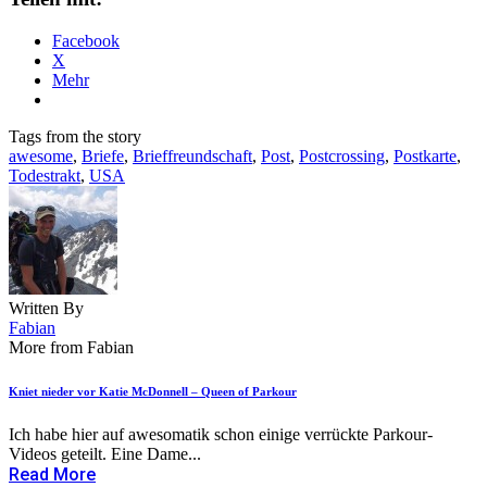
Facebook
X
Mehr
Tags from the story
awesome
,
Briefe
,
Brieffreundschaft
,
Post
,
Postcrossing
,
Postkarte
,
Todestrakt
,
USA
Written By
Fabian
More from Fabian
Kniet nieder vor Katie McDonnell – Queen of Parkour
Ich habe hier auf awesomatik schon einige verrückte Parkour-
Videos geteilt. Eine Dame...
Read More