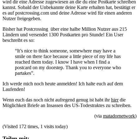
wird dir eine Adresse zugewiesen an die du eine Postkarte schreiben
kannst. Sobald der Unbekannte deine Karte erhalten hat, bestätigt er
es auf postcrossing.com und deine Adresse wird für einen anderen
Nutzer freigegeben.
Bisher hat Postcrossing über eine halbe Million Nutzer aus 215
Ländern und versendet 1300 Postkarten pro Stunde! Ein User
beschreibt es so:
“It’s nice to think someone, somewhere may have a
smile on there face because a little piece of my life has
reached them today. I know I have when I find a
postcard on my doorstep. Thank you to everyone who
partakes”.
Ich werde mich noch heute anmelden! Ich halte euch auf dem
Laufenden!
Wenn euch das noch nicht aufregend genug ist habt ihr
hier
die
Möglichkeit Briefe an Insassen des US-Todestraktes zu schreiben.
(via
matadornetwork
)
(Visited 172 times, 1 visits today)
Teilen mit: