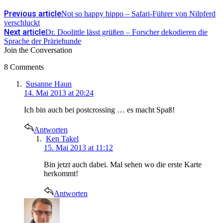
Previous article
Not so happy hippo – Safari-Führer von Nilpferd
verschluckt
Next article
Dr. Doolittle lässt grüßen – Forscher dekodieren die
Sprache der Präriehunde
Join the Conversation
8 Comments
says:
Susanne Haun
14. Mai 2013 at 20:24
Ich bin auch bei postcrossing … es macht Spaß!
Antworten
says:
Ken Takel
15. Mai 2013 at 11:12
Bin jetzt auch dabei. Mal sehen wo die erste Karte
herkommt!
Antworten
says: