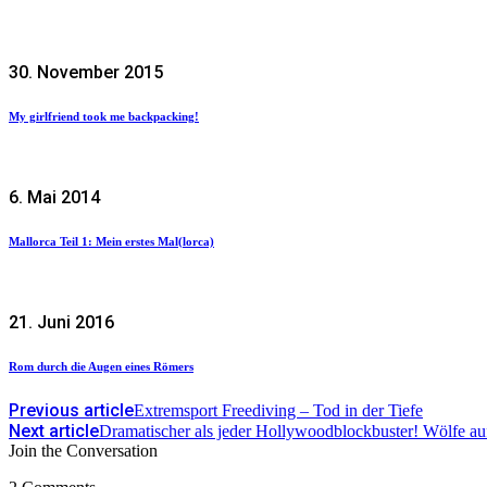
30. November 2015
My girlfriend took me backpacking!
6. Mai 2014
Mallorca Teil 1: Mein erstes Mal(lorca)
21. Juni 2016
Rom durch die Augen eines Römers
Previous article
Extremsport Freediving – Tod in der Tiefe
Next article
Dramatischer als jeder Hollywoodblockbuster! Wölfe au
Join the Conversation