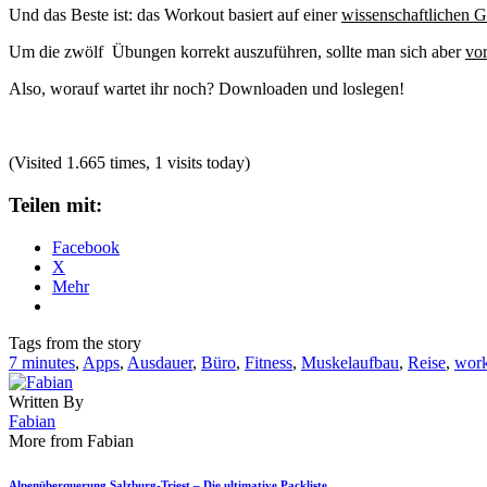
Und das Beste ist: das Workout basiert auf einer
wissenschaftlichen 
Um die zwölf Übungen korrekt auszuführen, sollte man sich aber
vor
Also, worauf wartet ihr noch? Downloaden und loslegen!
(Visited 1.665 times, 1 visits today)
Teilen mit:
Facebook
X
Mehr
Tags from the story
7 minutes
,
Apps
,
Ausdauer
,
Büro
,
Fitness
,
Muskelaufbau
,
Reise
,
work
Written By
Fabian
More from Fabian
Alpenüberquerung Salzburg-Triest – Die ultimative Packliste