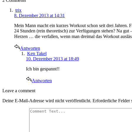
2 Comments
says:
trix
8. Dezember 2013 at 14:31
Mein Mann macht ein kurzes Workout schon seit drei Jahren. F
24 Stunden (rein theoretisch) zur Verfügungen stehen? Na gut –
Herzen … die verfallen, wenn man dreimal das Workout auslässt.
Antworten
says:
Ken Takel
10. Dezember 2013 at 18:49
Ich bin gespannt!!
Antworten
Leave
Leave a comment
a
Deine E-Mail-Adresse wird nicht veröffentlicht.
Erforderliche Felder 
comment