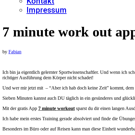
Kontakt
Impressum
7 minute work out app
by
Fabian
Ich bin ja eigentlich gelernter Sportwissenschaftler. Und wenn ich schon in meiner ausreichend langen Uni-Karriere nicht viel gelernt habe, dann weiß ich doch zumindest, dass Bewegung in Maßen und bei
richtiger Ausführung dem Körper nicht schadet!
Und wer mir jetzt mit – “Aber ich hab doch keine Zeit” kommt, dem 
Sieben Minuten kannst auch DU täglich in ein gesünderes und glückl
Mit der gratis App
7 minute workout
sparst du dir einen langen Ausd
Ich habe mein erstes Training gerade absolviert und finde die Übung
Besonders im Büro oder auf Reisen kann man diese Einheit wunderba