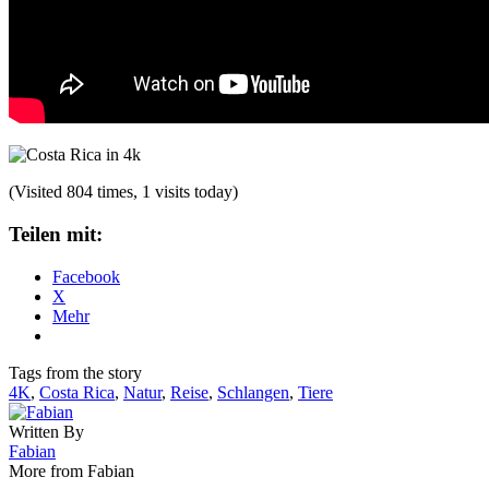
(Visited 804 times, 1 visits today)
Teilen mit:
Facebook
X
Mehr
Tags from the story
4K
,
Costa Rica
,
Natur
,
Reise
,
Schlangen
,
Tiere
Written By
Fabian
More from Fabian