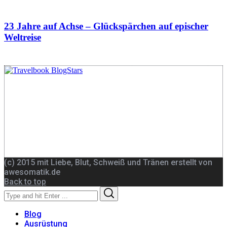
23 Jahre auf Achse – Glückspärchen auf epischer
Weltreise
(c) 2015 mit Liebe, Blut, Schweiß und Tränen erstellt von
awesomatik.de
Back to top
Search
Search
for:
Blog
Ausrüstung