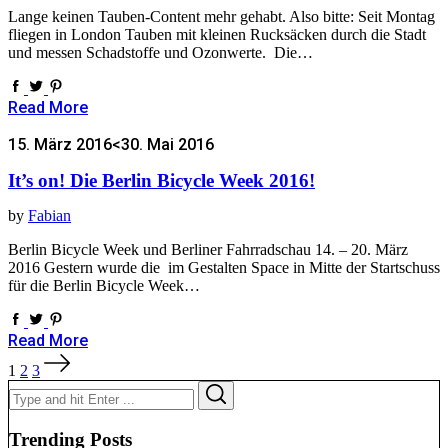
Lange keinen Tauben-Content mehr gehabt. Also bitte: Seit Montag
fliegen in London Tauben mit kleinen Rucksäcken durch die Stadt
und messen Schadstoffe und Ozonwerte. Die…
Read More
15. März 2016
<30. Mai 2016
It’s on! Die Berlin Bicycle Week 2016!
by
Fabian
Berlin Bicycle Week und Berliner Fahrradschau 14. – 20. März
2016 Gestern wurde die im Gestalten Space in Mitte der Startschuss
für die Berlin Bicycle Week…
Read More
Seitennummerierung
1
2
3
der
Search
Search
Beiträge
for:
Trending Posts