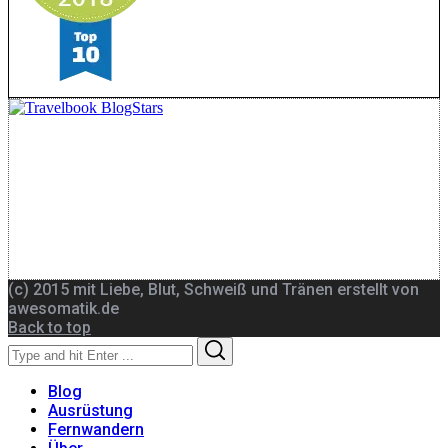
(c) 2015 mit Liebe, Blut, Schweiß und Tränen erstellt von
awesomatik.de
Back to top
Search
Search
for:
Blog
Ausrüstung
Fernwandern