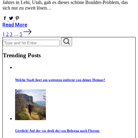
Jahres in Lehi, Utah, gab es dieses schöne Boulder-Problem, das
sich nur zu zweit lösen…
Read More
Seitennummerierung
1
2
3
…
5
der
Search
Search
Beiträge
for:
Trending Posts
Welche Stadt liegt am weitesten entfernt von deiner Heimat?
Göttlich! Auf der via degli dei von Bologna nach Florenz