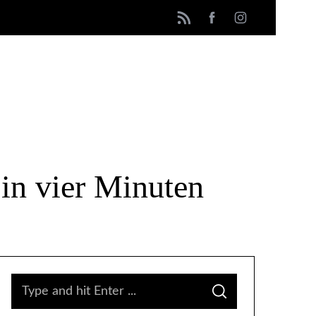
 in vier Minuten
S
S
e
E
A