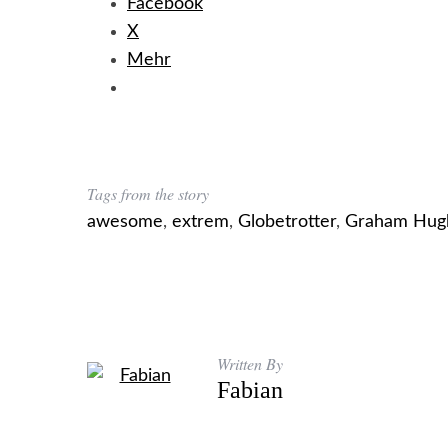
Facebook
X
Mehr
Tags from the story
awesome
,
extrem
,
Globetrotter
,
Graham Hug
Written By
Fabian