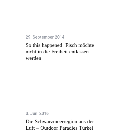
S
e
a
29. September 2014
r
So this happened! Fisch möchte
c
nicht in die Freiheit entlassen
h
werden
f
o
r
:
3. Juni 2016
Die Schwarzmeerregion aus der
Luft – Outdoor Paradies Türkei