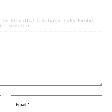
 veröffentlicht.
Erforderliche Felder
it
*
markiert