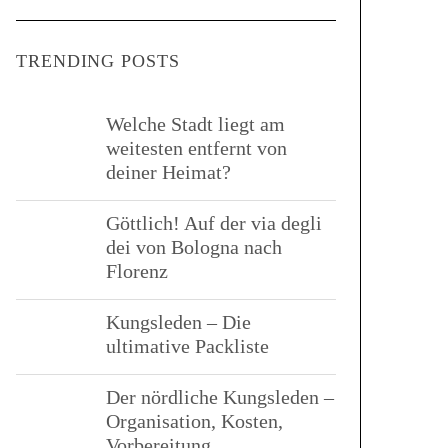
R
a
C
H
r
TRENDING POSTS
c
h
f
Welche Stadt liegt am
weitesten entfernt von
o
deiner Heimat?
r
:
Göttlich! Auf der via degli
dei von Bologna nach
Florenz
Kungsleden – Die
ultimative Packliste
Der nördliche Kungsleden –
Organisation, Kosten,
Vorbereitung