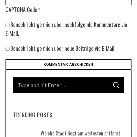
CAPTCHA Code
*
Benachrichtige mich über nachfolgende Kommentare via
E-Mail.
Benachrichtige mich über neue Beiträge via E-Mail.
S
S
e
E
A
a
R
C
H
r
TRENDING POSTS
c
h
f
Welche Stadt liegt am weitesten entfernt