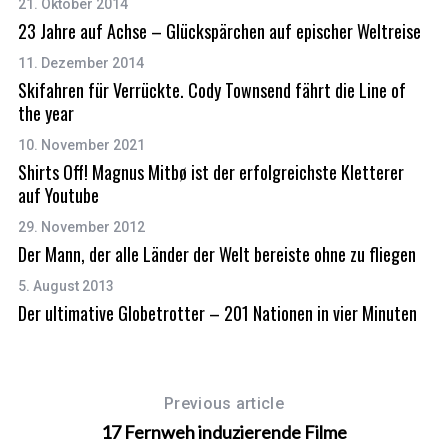
21. Oktober 2014
23 Jahre auf Achse – Glückspärchen auf epischer Weltreise
11. Dezember 2014
Skifahren für Verrückte. Cody Townsend fährt die Line of
S
the year
e
a
10. November 2021
r
Shirts Off! Magnus Mitbø ist der erfolgreichste Kletterer
c
auf Youtube
h
29. November 2012
f
Der Mann, der alle Länder der Welt bereiste ohne zu fliegen
o
r
5. August 2013
:
Der ultimative Globetrotter – 201 Nationen in vier Minuten
Previous article
17 Fernweh induzierende Filme