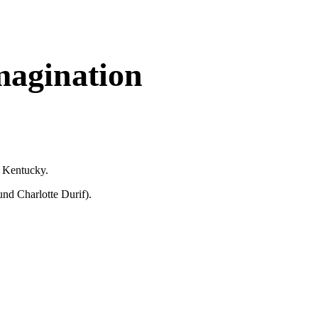
magination
n Kentucky.
 und Charlotte Durif).