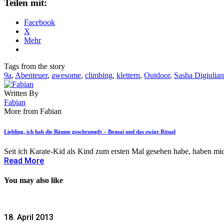
Teilen mit:
Facebook
X
Mehr
Tags from the story
9a
,
Abenteuer
,
awesome
,
climbing
,
klettern
,
Outdoor
,
Sasha Digiulian
Written By
Fabian
More from Fabian
Liebling, ich hab die Bäume geschrumpft – Bonsai und das ewige Ritual
Seit ich Karate-Kid als Kind zum ersten Mal gesehen habe, haben mic
Read More
You may also like
18. April 2013