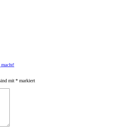
t macht!
sind mit
*
markiert