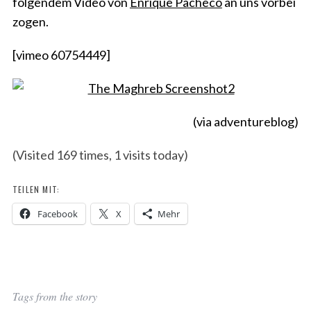
folgendem Video von
Enrique Pacheco
an uns vorbei
zogen.
[vimeo 60754449]
(via adventureblog)
(Visited 169 times, 1 visits today)
TEILEN MIT:
Facebook
X
Mehr
Tags from the story