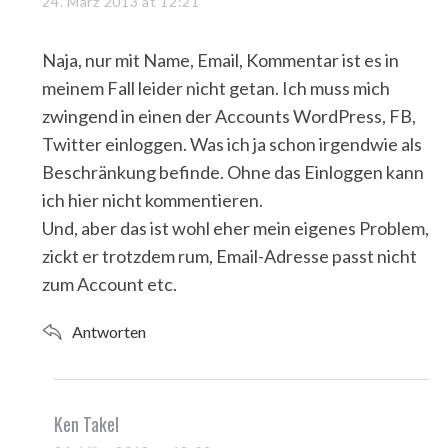
a
24. März 2013 at 12:21
y
s
Naja, nur mit Name, Email, Kommentar ist es in
:
meinem Fall leider nicht getan. Ich muss mich
zwingend in einen der Accounts WordPress, FB,
Twitter einloggen. Was ich ja schon irgendwie als
Beschränkung befinde. Ohne das Einloggen kann
ich hier nicht kommentieren.
Und, aber das ist wohl eher mein eigenes Problem,
zickt er trotzdem rum, Email-Adresse passt nicht
zum Account etc.
Antworten
s
Ken Takel