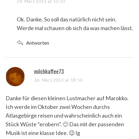
a
24. März 2013 at 13:02
y
s
Ok. Danke. So soll das natürlich nicht sein.
:
Werde mal schauen ob sich da was machen lässt.
Antworten
s
milchkaffee73
a
26. März 2013 at 18:50
y
s
Danke für diesen kleinen Lustmacher auf Marokko.
:
Ich werde im Oktober zwei Wochen durchs
Atlasgebirge reisen und wahrscheinlich auch ein
Stück Wüste “erobern”. 🙂 Das mit der passenden
Musik ist eine klasse Idee. 😉 lg