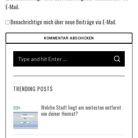
E-Mail.
Benachrichtige mich über neue Beiträge via E-Mail.
S
S
e
E
A
a
R
C
H
r
TRENDING POSTS
c
h
f
Welche Stadt liegt am weitesten entfernt
von deiner Heimat?
o
r
: