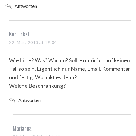
Antworten
s
Ken Takel
a
22. März 2013 at 19:04
y
s
Wie bitte? Was? Warum? Sollte natürlich auf keinen
:
Fall so sein. Eigentlich nur Name, Email, Kommentar
und fertig. Wo hakt es denn?
Welche Beschränkung?
Antworten
s
Marianna