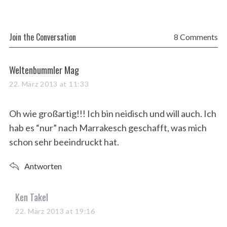
Join the Conversation
8 Comments
s
Weltenbummler Mag
a
22. März 2013 at 11:33
y
s
Oh wie großartig!!! Ich bin neidisch und will auch. Ich
:
hab es “nur” nach Marrakesch geschafft, was mich
schon sehr beeindruckt hat.
Antworten
s
Ken Takel
a
22. März 2013 at 19:16
y