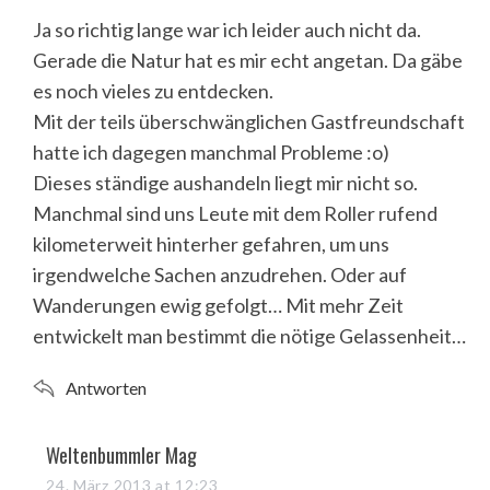
s
Ja so richtig lange war ich leider auch nicht da.
:
Gerade die Natur hat es mir echt angetan. Da gäbe
es noch vieles zu entdecken.
Mit der teils überschwänglichen Gastfreundschaft
hatte ich dagegen manchmal Probleme :o)
S
Dieses ständige aushandeln liegt mir nicht so.
e
Manchmal sind uns Leute mit dem Roller rufend
a
r
kilometerweit hinterher gefahren, um uns
c
irgendwelche Sachen anzudrehen. Oder auf
h
Wanderungen ewig gefolgt… Mit mehr Zeit
f
entwickelt man bestimmt die nötige Gelassenheit…
o
r
:
Antworten
s
Weltenbummler Mag
a
24. März 2013 at 12:23