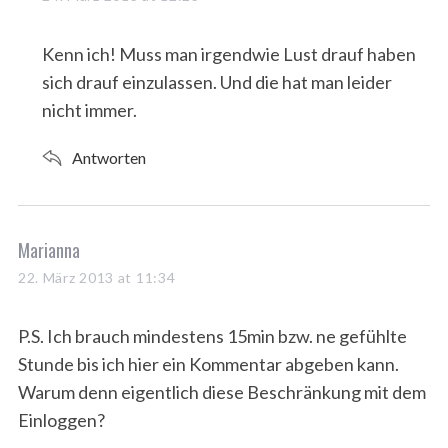
y
s
Kenn ich! Muss man irgendwie Lust drauf haben
:
sich drauf einzulassen. Und die hat man leider
nicht immer.
Antworten
s
Marianna
a
22. März 2013 at 11:34
y
s
P.S. Ich brauch mindestens 15min bzw. ne gefühlte
:
Stunde bis ich hier ein Kommentar abgeben kann.
Warum denn eigentlich diese Beschränkung mit dem
Einloggen?