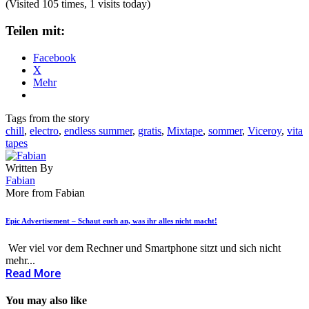
(Visited 105 times, 1 visits today)
Teilen mit:
Facebook
X
Mehr
Tags from the story
chill
,
electro
,
endless summer
,
gratis
,
Mixtape
,
sommer
,
Viceroy
,
vita
tapes
Written By
Fabian
More from Fabian
Epic Advertisement – Schaut euch an, was ihr alles nicht macht!
Wer viel vor dem Rechner und Smartphone sitzt und sich nicht
mehr...
Read More
You may also like