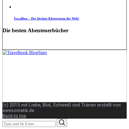
Excalibur – Der höchste Kletterturm der Welt!
Die besten Abenteuerbücher
(c) 2015 mit Liebe, Blut, Schweiß und Tränen erstellt von
awesomatik.de
Back to top
Search
Search
for: