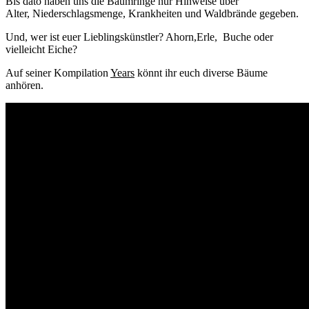
Bis dato haben uns die Baumringe nur Hinweise über
Alter, Niederschlagsmenge, Krankheiten und Waldbrände gegeben.
Und, wer ist euer Lieblingskünstler? Ahorn,Erle, Buche oder
vielleicht Eiche?
Auf seiner Kompilation
Years
könnt ihr euch diverse Bäume
anhören.