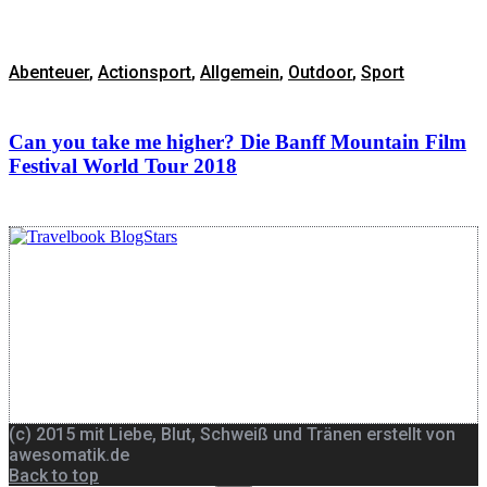
Abenteuer
,
Actionsport
,
Allgemein
,
Outdoor
,
Sport
Can you take me higher? Die Banff Mountain Film
Festival World Tour 2018
(c) 2015 mit Liebe, Blut, Schweiß und Tränen erstellt von
awesomatik.de
Back to top