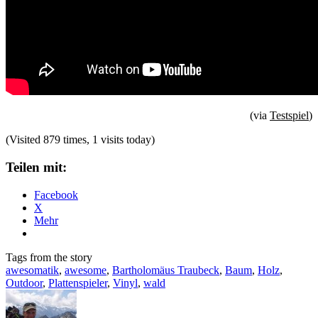
(via
Testspiel
)
(Visited 879 times, 1 visits today)
Teilen mit:
Facebook
X
Mehr
Tags from the story
awesomatik
,
awesome
,
Bartholomäus Traubeck
,
Baum
,
Holz
,
Outdoor
,
Plattenspieler
,
Vinyl
,
wald