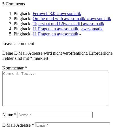
5 Comments
Pingback:
Fernweh 3.0 « awesomatik
Pingback:
On the road with awesomatik « awesomatik
Pingback:
Tigerstaat und Löwenstadt | awesomatik
Pingback:
11 Fragen an awesomatik | awesomatik
Pingback:
11 Fragen an awesomatik -
Leave
Leave a comment
a
Deine E-Mail-Adresse wird nicht veröffentlicht.
Erforderliche
comment
Felder sind mit
*
markiert
Kommentar
*
Name
*
E-Mail-Adresse
*