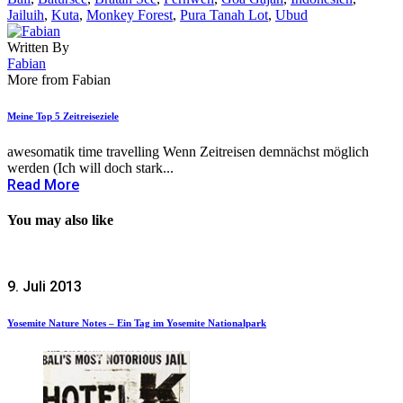
Jailuih
,
Kuta
,
Monkey Forest
,
Pura Tanah Lot
,
Ubud
Written By
Fabian
More from Fabian
Meine Top 5 Zeitreiseziele
awesomatik time travelling Wenn Zeitreisen demnächst möglich
werden (Ich will doch stark...
Read More
You may also like
9. Juli 2013
Yosemite Nature Notes – Ein Tag im Yosemite Nationalpark