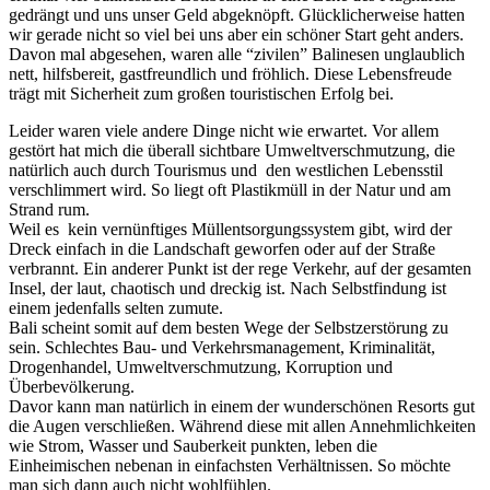
gedrängt und uns unser Geld abgeknöpft. Glücklicherweise hatten
wir gerade nicht so viel bei uns aber ein schöner Start geht anders.
Davon mal abgesehen, waren alle “zivilen” Balinesen unglaublich
nett, hilfsbereit, gastfreundlich und fröhlich. Diese Lebensfreude
trägt mit Sicherheit zum großen touristischen Erfolg bei.
Leider waren viele andere Dinge nicht wie erwartet. Vor allem
gestört hat mich die überall sichtbare Umweltverschmutzung, die
natürlich auch durch Tourismus und den westlichen Lebensstil
verschlimmert wird. So liegt oft Plastikmüll in der Natur und am
Strand rum.
Weil es kein vernünftiges Müllentsorgungssystem gibt, wird der
Dreck einfach in die Landschaft geworfen oder auf der Straße
verbrannt. Ein anderer Punkt ist der rege Verkehr, auf der gesamten
Insel, der laut, chaotisch und dreckig ist. Nach Selbstfindung ist
einem jedenfalls selten zumute.
Bali scheint somit auf dem besten Wege der Selbstzerstörung zu
sein. Schlechtes Bau- und Verkehrsmanagement, Kriminalität,
Drogenhandel, Umweltverschmutzung, Korruption und
Überbevölkerung.
Davor kann man natürlich in einem der wunderschönen Resorts gut
die Augen verschließen. Während diese mit allen Annehmlichkeiten
wie Strom, Wasser und Sauberkeit punkten, leben die
Einheimischen nebenan in einfachsten Verhältnissen. So möchte
man sich dann auch nicht wohlfühlen.