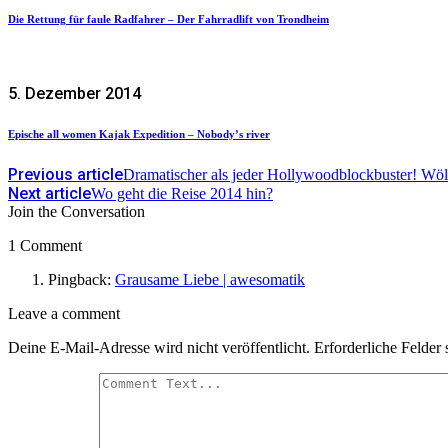
Die Rettung für faule Radfahrer – Der Fahrradlift von Trondheim
5. Dezember 2014
Epische all women Kajak Expedition – Nobody’s river
Previous article
Dramatischer als jeder Hollywoodblockbuster! Wöl
Next article
Wo geht die Reise 2014 hin?
Join the Conversation
1 Comment
Pingback:
Grausame Liebe | awesomatik
Leave
Leave a comment
a
Deine E-Mail-Adresse wird nicht veröffentlicht.
Erforderliche Felder 
comment