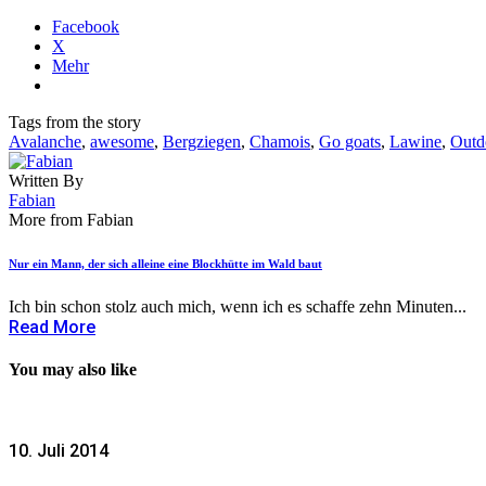
Facebook
X
Mehr
Tags from the story
Avalanche
,
awesome
,
Bergziegen
,
Chamois
,
Go goats
,
Lawine
,
Outd
Written By
Fabian
More from Fabian
Nur ein Mann, der sich alleine eine Blockhütte im Wald baut
Ich bin schon stolz auch mich, wenn ich es schaffe zehn Minuten...
Read More
You may also like
10. Juli 2014