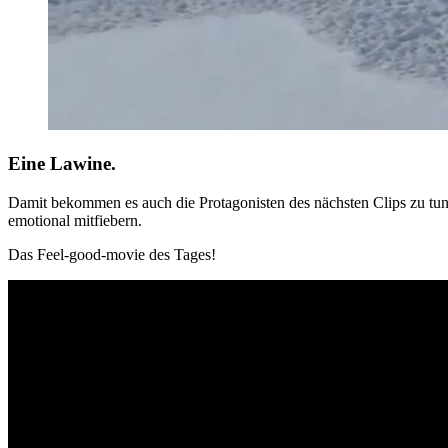
Eine Lawine.
Damit bekommen es auch die Protagonisten des nächsten Clips zu tun. Ein paar Bergziegen werden in den französischen Alpen von einer Lawine überrascht während aus der Ferne ein paar Zweibeiner
emotional mitfiebern.
Das Feel-good-movie des Tages!